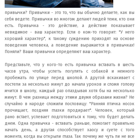
привычки? Привычки - это то, что вы обычно делаете, как вы
себя ведете. Привычки во многом делают людей теми, кто они
есть. Привычка - это действие, а действие показывает
невидимое - ваш характер. Если о ком-то говорит: "У него
хороший характер", к такому суждению приходят на основе
поведения человека, а поведение выражается в привычках!
Поняли? Ваши привычки определяют ваш характер.
Представьте, что у кого-то есть привычка вставать в шесть
часов утра, чтобы успеть погулять с собакой и немного
пробежать по улице перед школой. А другой вскакивает с
постели за несколько минут до начала уроков и сломя голову
мчится в школу, каждый раз опаздывая хотя бы на несколько
минут. В чем разница между этими двумя образами жизни? Не
случайно в народе сложили пословицу: "Ранняя птичка носок
прочищает, поздняя глазки продирает". Человек, который
рано встает, успевает подготовиться к тому, что будет делать
днем. Одна привычка - вставать раньше, помогает правильно
начать день, а другая способствует хаосу и суете с того
момента, когда вы открыли глаза. Так почему же чуть ли не все