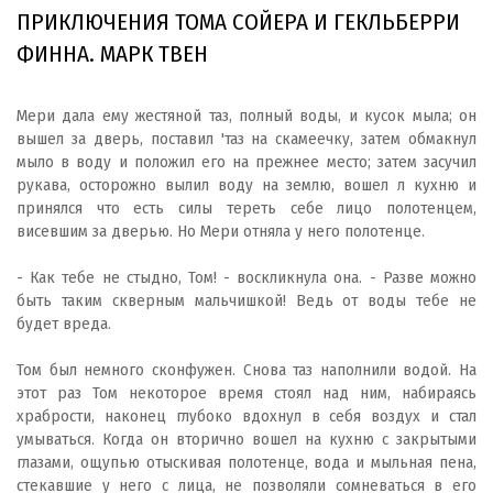
ПРИКЛЮЧЕНИЯ ТОМА СОЙЕРА И ГЕКЛЬБЕРРИ
ФИННА. МАРК ТВЕН
Мери дала ему жестяной таз, полный воды, и кусок мыла; он
вышел за дверь, поставил 'таз на скамеечку, затем обмакнул
мыло в воду и положил его на прежнее место; затем засучил
рукава, осторожно вылил воду на землю, вошел л кухню и
принялся что есть силы тереть себе лицо полотенцем,
висевшим за дверью. Но Мери отняла у него полотенце.
- Как тебе не стыдно, Том! - воскликнула она. - Разве можно
быть таким скверным мальчишкой! Ведь от воды тебе не
будет вреда.
Том был немного сконфужен. Снова таз наполнили водой. На
этот раз Том некоторое время стоял над ним, набираясь
храбрости, наконец глубоко вдохнул в себя воздух и стал
умываться. Когда он вторично вошел на кухню с закрытыми
глазами, ощупью отыскивая полотенце, вода и мыльная пена,
стекавшие у него с лица, не позволяли сомневаться в его