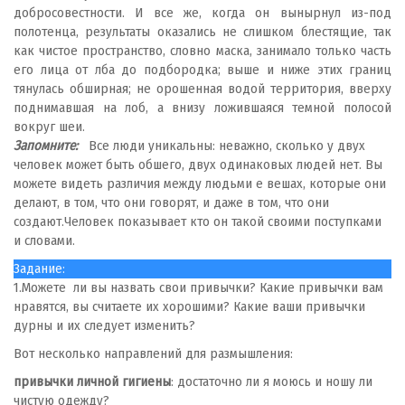
добросовестности. И все же, когда он вынырнул из-под
полотенца, результаты оказались не слишком блестящие, так
как чистое пространство, словно маска, занимало только часть
его лица от лба до подбородка; выше и ниже этих границ
тянулась обширная; не орошенная водой территория, вверху
поднимавшая на лоб, а внизу ложившаяся темной полосой
вокруг шеи.
Запомните:
Все люди уникальны: неважно, сколько у двух
человек может быть обшего, двух одинаковых людей нет. Вы
мо­жете видеть различия между людьми е вешах, которые они
делают, в том, что они говорят, и даже в том, что они
создают.Человек показывает кто он такой своими поступками
и словами.
Задание:
1.Можете ли вы назвать свои привычки? Какие привыч­ки вам
нравятся, вы считаете их хорошими? Какие ва­ши привычки
дурны и их следует изменить?
Вот несколько направлений для размышления:
привычки личной гигиены
: достаточно ли я моюсь и ношу ли
чистую одежду?