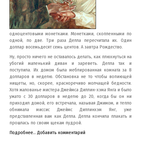
одноцентовыми монетками. Монетками, скопленными по
одной, по две. Три раза Делла пересчитала их. Один
доллар восемьдесят семь центов. А завтра Рождество.
Ну, просто ничего не оставалось делать, как плюхнуться на
убогий маленький диван и зареветь. Делла так и
поступила. Их домом была меблированная комната за 8
долларов в неделю. Обстановка не то чтобы вопиющей
нищеты, но, скорее, красноречиво молчащей бедности.
Хотя жалованье мистера Джеймса Диллин-хэма Янга и было
ужато с 30 долларов в неделю до 20, когда бы он ни
приходил домой, его встречала, называя Джимом, и тепло
обнимала миссис Джеймс Диллинхэм Янг, уже
представленная вам как Делла. Делла кончила плакать и
прошлась по своим щекам пудрой.
Подробнее...
Добавить комментарий