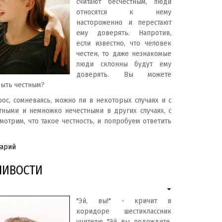
считают бесчестным, люди
относятся к нему
настороженно и перестают
ему доверять. Напротив,
если известно, что человек
честен, то даже незнакомые
люди склонны будут ему
доверять. Вы можете
быть честным?
ос, сомневаясь, можно ли в некоторых случаях и с
ными и немножко нечестными в других случаях, с
мотрим, что такое честность, и попробуем ответить
тарий
ЛИВОСТИ
"Эй, вы!" - кричит в
коридоре шестиклассник
учителю. "Эй, вы, подождите,