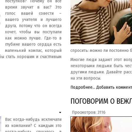
поступков? Почему он всё
время звучит в вас? Это
голос вашей совести –
вашего учителя и лучшего
друга, потому что он всегда
хочет, чтобы вы поступали
как можно лучше. Где-то в
глубине вашего сердца есть
маленький компас, который
спросить: можно ли постоянно 
бы стать хорошим и счастливым
Многие люди задают этот вопр
некоторыми людьми быть чест
другими людьми. Давайте расс
на эти вопросы.
Подробнее...
Добавить коммен
ПОГОВОРИМ О ВЕЖ
Просмотров: 3116
Вас когда-нибудь исключали
из компании? С каждым это
когда-нибудь случалось в