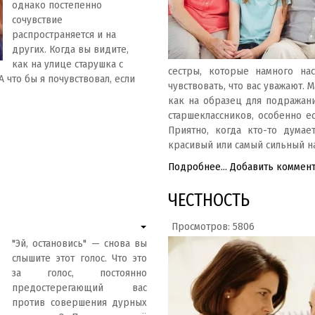
однако постепенно
сочувствие
распространяется и на
других. Когда вы видите,
как на улице старушка с
сестры, которые намного нас
 что бы я почувствовал, если
чувствовать, что вас уважают. 
как на образец для подражан
старшеклассников, особенно е
Приятно, когда кто-то думае
красивый или самый сильный на
Подробнее...
Добавить коммен
ЧЕСТНОСТЬ
Просмотров: 5806
"Эй, остановись" — снова вы
слышите этот голос. Что это
за голос, постоянно
предостерегающий вас
против совершения дурных