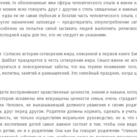
ения, то обозначаемые ими сферы человеческого опыта и жизни как
не можем ясно говорить друг с другом о столь священных и важных
 едва ли не самая глубокая и богатая часть человеческого опыта,
угое назначение заповеди — предотвратить злоупотребление сил
 особенно на попытки силой заставить людей выполнять религио
сподней кары для тех, кто не следует их указаниям.
. Согласно истории сотворения мира, описанной в первой книге Биб
у Шаббат празднуется в честь сотворения мира. Смысл жизни не и
грузиться в повседневные заботы, что мы теряем понимание того
а, молитвы, занятий и размышлений. Это семейный праздник, когда 
 дети воспринимают нравственные ценности, знания и навыки, кот
отором искажены или извращены ценности семьи, очень страдает
ми. Человек, не выказывающий должного уважения к своим родит
ть друг перед другом. Родители должны кормить, одевать и учить 
ость, не только осуществляя моральное руководство, но и, что
в воспитании детей самое важное состоит в том, чтобы они вид
 детям, но и к родителям. Она как бы говорит родителям: "станьте