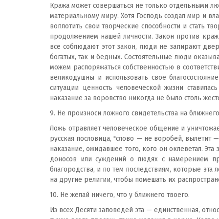
Кража может совершаться не только отдельными людь
материальному миру. Хотя Господь создал мир и вла
воплотить свои творческие способности и стать т
продолжением нашей личности. Закон против краж 
все соблюдают этот закон, люди не запирают двер
богатых, так и бедных. Состоятельные люди оказыв
можем распоряжаться собственностью в соответств
великодушны и использовать свое благосостояние
ситуации ценность человеческой жизни ставилас
наказание за воровство никогда не было столь жест
9. Не произноси ложного свидетельства на ближнего
Ложь отравляет человеческое общение и уничтожае
русская пословица, "слово — не воробей, вылетит —
наказание, ожидавшее того, кого он оклеветал. Эт
доносов или суждений о людях с намерением при
благородства, и по тем последствиям, которые эта
на другие религии, чтобы помешать их распростран
10. Не желай ничего, что у ближнего твоего.
Из всех Десяти заповедей эта — единственная, отн