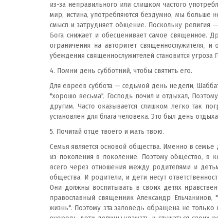
из-за неправильного или слишком частого употребл
мир, истина, употребляются бездумно, мы больше 
смысл и затрудняет общение. Поскольку религия —
Бога снижает и обесценивает самое священное. Др
ограничения на авторитет священнослужителя, и
убеждения священнослужителей становится угроза Го
4. Помни день субботний, чтобы святить его.
Для евреев суббота — седьмой день недели, Шаббат
"хорошо весьма", Господь почил и отдыхал, Поэтом
другим. Часто оказывается слишком легко так по
установлен для блага человека. Это был день отдых
5. Почитай отце твоего и мать твою.
Семья является основой общества. Именно в семье
из поколения в поколение. Поэтому общество, в к
всего через отношения между родителями и деть
общества. И родители, и дети несут ответственнос
Они должны воспитывать в своих детях нравственн
православный священник Александр Ельчанинов, "
жизнь". Поэтому эта заповедь обращена не только к