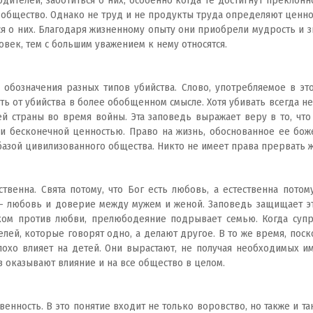
дителей, заботиться о них, особенно когда те достигнут преклонно
в общество. Однако не труд и не продукты труда определяют ценнос
ся о них. Благодаря жизненному опыту они приобрели мудрость и з
век, тем с большим уважением к нему относятся.
обозначения разных типов убийства. Слово, употребляемое в это
ать от убийства в более обобщенном смысле. Хотя убивать всегда не
й страны во время войны. Эта заповедь выражает веру в то, чт
и бесконечной ценностью. Право на жизнь, обоснованное ее бож
 базой цивилизованного общества. Никто не имеет права прервать ж
ственна. Свята потому, что Бог есть любовь, а естественна потом
— любовь и доверие между мужем и женой. Заповедь защищает эт
ехом против любви, прелюбодеяние подрывает семью. Когда суп
телей, которые говорят одно, а делают другое. В то же время, п
лохо влияет на детей. Они вырастают, не получая необходимых и
 оказывают влияние и на все общество в целом.
венность. В это понятие входит не только воровство, но также и т