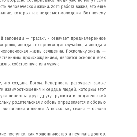
го возраста. Состарившись, люди уже не могут сами
ть человеческой жизни. Хотя работа важна, это еще
нание, которых так недостает молодежи. Вот почему
й заповеди — "расах", - означает преднамеренное
хорошо, иногда это происходит случайно, а иногда и
о человеческая жизнь священна. Поскольку жизнь —
ественным происхождением, является основой всех
изнь, собственную или чужую.
у, что создана Богом. Неверность разрушает самые
и взаимоотношения и сердца людей, которым этот
руги неверны друг другу, рушится и родительский
оскольку родительская любовь определяется любовью
м воспитания и любви. А поскольку семья — основа
акие поступки, как мошенничество и неуплата долгов.