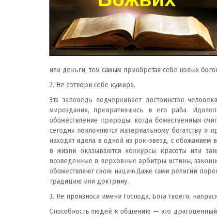
или деньги, тем самым приобретая себе новых богов
2. Не сотвори себе кумира.
Эта заповедь подчеркивает достоинство человек
мироздания, превратившись в его раба. Идолоп
обожествление природы, когда божественным счит
сегодня поклоняются материальному богатству и п
находят идола в одной из рок-звезд, с обожанием в
в жизни оказываются конкурсы красоты или заня
возведенные в верховные арбитры истины, законно
обожествляют свою нацию.Даже сами религии порой
традицию или доктрину.
3. Не произноси имени Господа, Бога твоего, напрас
Способность людей к общению — это драгоценный д