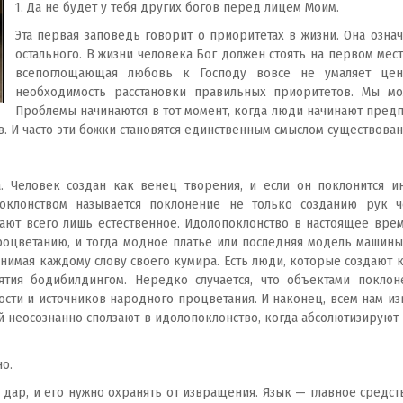
1. Да не будет у тебя других богов перед лицем Моим.
Эта первая заповедь говорит о приоритетах в жизни. Она озна
остального. В жизни человека Бог должен стоять на первом ме
всепоглощающая любовь к Господу вовсе не умаляет ценн
необходимость расстановки правильных приоритетов. Мы м
Проблемы начинаются в тот момент, когда люди начинают предпоч
. И часто эти божки становятся единственным смыслом существован
а. Человек создан как венец творения, и если он поклонится и
оклонством называется поклонение не только созданию рук 
ают всего лишь естественное. Идолопоклонство в настоящее вр
роцветанию, и тогда модное платье или последняя модель машины
нимая каждому слову своего кумира. Есть люди, которые создают к
тия бодибилдингом. Нередко случается, что объектами поклонен
сти и источников народного процветания. И наконец, всем нам изв
 неосознанно сползают в идолопоклонство, когда абсолютизируют 
но.
ар, и его нужно охранять от извращения. Язык — главное средств