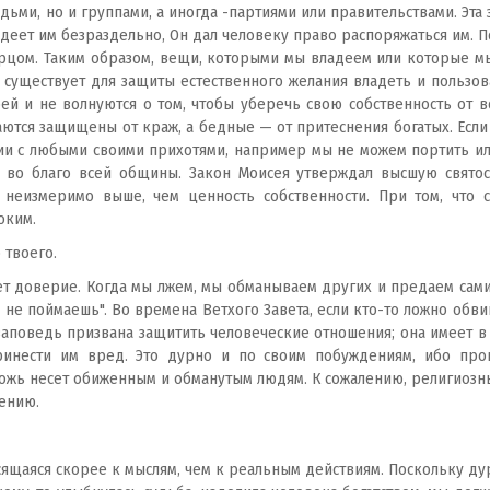
ми, но и группами, а иногда -партиями или правительствами. Эта 
деет им безраздельно, Он дал человеку право распоряжаться им. П
ворцом. Таким образом, вещи, которыми мы владеем или которые м
существует для защиты естественного желания владеть и пользов
ей и не волнуются о том, чтобы уберечь свою собственность от в
аются защищены от краж, а бедные — от притеснения богатых. Если 
ии с любыми своими прихотями, например мы не можем портить и
 во благо всей общины. Закон Моисея утверждал высшую святос
ь неизмеримо выше, чем ценность собственности. При том, что 
оким.
 твоего.
т доверие. Когда мы лжем, мы обманываем других и предаем самих
 не поймаешь". Во времена Ветхого Завета, если кто-то ложно обв
а заповедь призвана защитить человеческие отношения; она имеет в
нести им вред. Это дурно и по своим побуждениям, ибо происх
 ложь несет обиженным и обманутым людям. К сожалению, религиозны
ению.
осящаяся скорее к мыслям, чем к реальным действиям. Поскольку ду