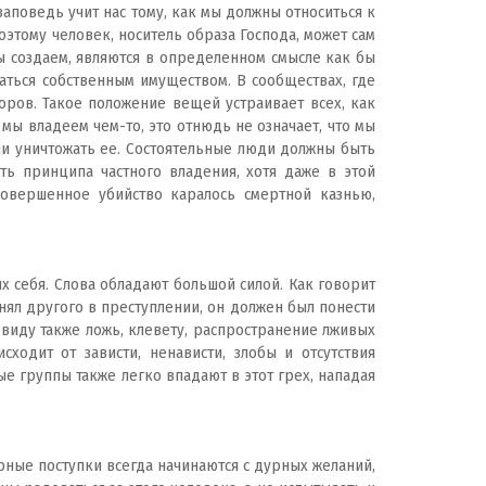
заповедь учит нас тому, как мы должны относиться к
оэтому человек, носитель образа Господа, может сам
ы создаем, являются в определенном смысле как бы
аться собственным имуществом. В сообществах, где
оров. Такое положение вещей устраивает всех, как
мы владеем чем-то, это отнюдь не означает, что мы
ли уничтожать ее. Состоятельные люди должны быть
ть принципа частного владения, хотя даже в этой
совершенное убийство каралось смертной казнью,
 себя. Слова обладают большой силой. Как говорит
инял другого в преступлении, он должен был понести
 виду также ложь, клевету, распространение лживых
одит от зависти, ненависти, злобы и отсутствия
е группы также легко впадают в этот грех, нападая
рные поступки всегда начинаются с дурных желаний,