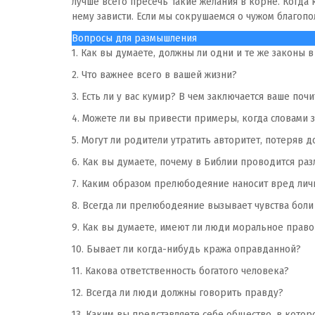
лучше всего пресечь такие желания в корне. Когда 
нему зависти. Если мы сокрушаемся о чужом благопо
Вопросы для размышления
1. Как вы думаете, должны ли одни и те же законы 
2. Что важнее всего в вашей жизни?
3. Есть ли у вас кумир? В чем заключается ваше поч
4. Можете ли вы привести примеры, когда словами 
5. Могут ли родители утратить авторитет, потеряв 
6. Как вы думаете, почему в Библии проводится ра
7. Каким образом прелюбодеяние наносит вред личн
8. Всегда ли прелюбодеяние вызывает чувства боли
9. Как вы думаете, имеют ли люди моральное прав
10. Бывает ли когда-нибудь кража оправданной?
11. Какова ответственность богатого человека?
12. Всегда ли люди должны говорить правду?
13. Каким вы представляете себе общество, в кото