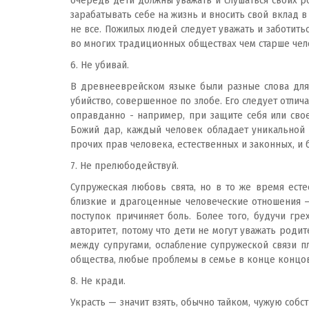
очередь дети должны уважать и слушаться своих ро
зарабатывать себе на жизнь и вносить свой вклад 
не все. Пожилых людей следует уважать и заботить
во многих традиционных обществах чем старше чело
6. Не убивай.
В древнееврейском языке были разные слова для 
убийство, совершенное по злобе. Его следует отлич
оправданно - например, при защите себя или свое
Божий дар, каждый человек обладает уникальной 
прочих прав человека, естественных и законных, и
7. Не прелюбодействуй.
Супружеская любовь свята, но в то же время есте
близкие и драгоценные человеческие отношения 
поступок причиняет боль. Более того, будучи гр
авторитет, потому что дети не могут уважать роди
между супругами, ослабление супружеской связи п
общества, любые проблемы в семье в конце концов
8. Не кради.
Украсть — значит взять, обычно тайком, чужую собст