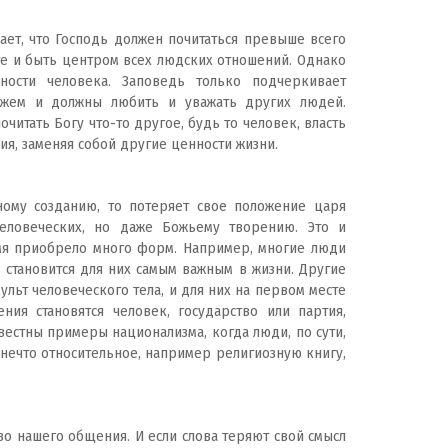
чает, что Господь должен почитаться превыше всего
сте и быть центром всех людских отношений. Однако
ости человека. Заповедь только подчеркивает
ожем и должны любить и уважать других людей.
итать Богу что-то другое, будь то человек, власть
ия, заменяя собой другие ценности жизни.
ному созданию, то потеряет свое положение царя
человеческих, но даже Божьему творению. Это и
емя приобрело много форм. Например, многие люди
 становится для них самым важным в жизни. Другие
ульт человеческого тела, и для них на первом месте
ия становятся человек, государство или партия,
естны примеры национализма, когда люди, по сути,
нечто относительное, например религиозную книгу,
о нашего общения. И если слова теряют свой смысл