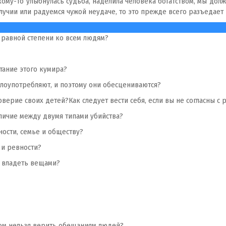
кому-то улыбнулась судьба, наделила человека богатством, мы долж
лучии или радуемся чужой неудаче, то это прежде всего разъедает 
в равной степени ко всем людям?
итание этого кумира?
злоупотребляют, и поэтому они обесцениваются?
доверие своих детей?Как следует вести себя, если вы не согласны с
зличие между двумя типами убийства?
ости, семье и обществу?
 и ревности?
о владеть вещами?
ром нельзя верить обещаниям людей?