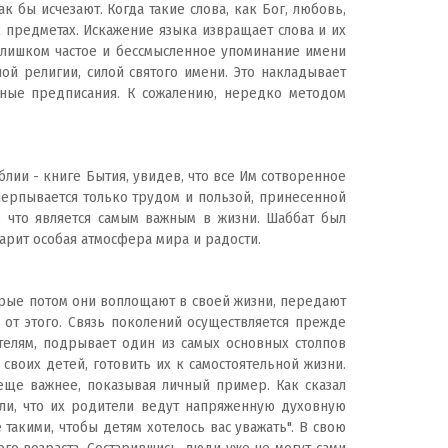
 бы исчезают. Когда такие слова, как Бог, любовь,
 предметах. Искажение языка извращает слова и их
 слишком частое и бессмысленное упоминание имени
ой религии, силой святого имени. Это накладывает
зные предписания. К сожалению, нередко методом
лии - книге Бытия, увидев, что все Им сотворенное
счерпывается только трудом и пользой, принесенной
, что является самым важным в жизни. Шаббат был
царит особая атмосфера мира и радости.
орые потом они воплощают в своей жизни, передают
 от этого. Связь поколений осуществляется прежде
елям, подрывает один из самых основных столпов
своих детей, готовить их к самостоятельной жизни.
 еще важнее, показывая личный пример. Как сказал
ели, что их родители ведут напряженную духовную
 такими, чтобы детям хотелось вас уважать". В свою