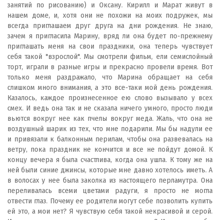
занятий по рисованию) и Оксану. Кирилл и Марат живут в
нашем доме, и, хотя они не похожи на моих подружек, мы
всегда приглашаем друг друга на дни рождения. Не знаю,
зачем я пригласила Марину, вряд ли она будет по-прежнему
приглашать меня на свои праздники, она теперь чувствует
себя такой "взрослой". Мы смотрели фильм, ели семислойный
торт, играли в разные игры и прекрасно провели время. Вот
только меня раздражало, что Марина обращает на себя
слишком много внимания, а это все-таки мой день рождения.
Казалось, каждое произнесенное ею слово вызывало у всех
смех. И ведь она так и не сказала ничего умного, просто люди
вьются вокруг нее как пчелы вокруг меда. Жаль, что она не
воздушный шарик из тех, что мне подарили. Мы бы надули ее
и привязали к балконным перилам, чтобы она развевалась на
ветру, пока праздник не кончится и все не пойдут домой. К
концу вечера я была счастлива, когда она ушла. К тому же на
ней были синие джинсы, которые мне давно хотелось иметь. А
в волосах у нее была заколка из настоящего перламутра. Она
переливалась всеми цветами радуги, я просто не могла
отвести глаз. Почему ее родители могут себе позволить купить
ей это, а мои нет? Я чувствую себя такой некрасивой и серой.