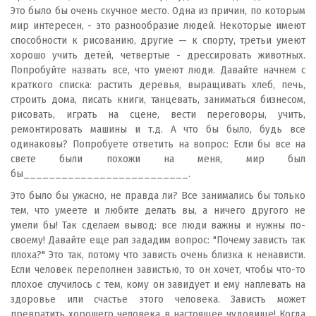
Это было бы очень скучное место. Одна из причин, по которым
мир интересен, - это разнообразие людей. Некоторые имеют
способности к рисованию, другие — к спорту, третьи умеют
хорошо учить детей, четвертые - дрессировать животных.
Попробуйте назвать все, что умеют люди. Давайте начнем с
краткого списка: растить деревья, выращивать хлеб, печь,
строить дома, писать книги, танцевать, заниматься бизнесом,
рисовать, играть на сцене, вести переговоры, учить,
ремонтировать машины и т.д. А что бы было, будь все
одинаковы? Попробуете ответить на вопрос: Если бы все на
свете были похожи на меня, мир был
бы__________________________.
Это было бы ужасно, не правда ли? Все занимались бы только
тем, что умеете и любите делать вы, а ничего другого не
умели бы! Так сделаем вывод: все люди важны и нужны по-
своему! Давайте еще рал зададим вопрос: "Почему зависть так
плоха?" Это так, потому что зависть очень близка к ненависти.
Если человек переполнен завистью, то он хочет, чтобы что-то
плохое случилось с тем, кому он завидует и ему наплевать на
здоровье или счастье этого человека. Зависть может
превратить хорошего человека в настоящее чудовище! Когда