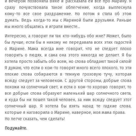
и вечером позвонила Вике и рассказала ей все про Марину. Я
сразу почувствовала такое облегчение, когда выплеснула
кому-то все свое раздражение. Но потом я стала об этом
думать. Ведь когда-то мы с Мариной были друзьями. Раньше
мы много общались и играли вместе...
Интересно, а говорит ли так кто-нибудь обо мне? Может, было
бы лучше, если бы я никому не передавала всех этих гадостей
о Марине. Мама всегда мне говорит, что не следует плохо
говорить о людях, и сама она этого никогда не делает. Я бы
хотела просто забыть обо всем, но слова обладают такой силой!
Я думаю, что если о ком-то говорят много всего плохого, то эти
плохие слова собираются в темную грозовую тучу, которая
всюду следует за человеком. С другой стороны, добрые слова
похожи на солнечный свет, и если о ком-то хорошо говорят, то
все добрые слова образуют маленький шар солнечного света,
и куда бы ни пошел такой человек, за ним всюду следует этот
солнечный шар. Я хотела бы взять назад те гадкие слова,
которые я наговорила о Марине, наверное, моя мама права.
Но легче сказать, чем сделать!
Подумайте.