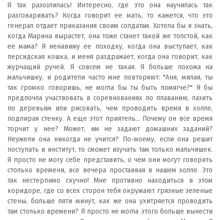
Я так разозлилась! Интересно, где это она научилась так
разговаривать? Когда говорит ее мать, то кажется, что это
генерал отдает приказания своим солдатам. Хотела бы я знать,
когда Марина вырастет, она тоже станет такой же толстой, как
ее мама? Я ненавижу ее походку, когда она выступает, как
персидская кошка, и меня раздражает, когда она говорит, как
журчащий ручей. Я совсем не такая. Я больше похожа на
мальчишку, и родители часто мне повторяют: "Аня, милая, ты
так громко говоришь, не могла бы ты быть помягче?" Я бы
предпочла участвовать в соревнованиях по плаванию, лазить
по деревьям или рисовать, чем проводить время в холле,
подпирая стенку. А еще этот приятель... Почему он все время
торчит у нее? Может, им не задают домашних заданий?
Неужели она никогда не учится? По-моему, если она решит
поступать в институт, то сможет изучать там только мальчишек.
Я просто не могу себе представить, о чем они могут говорить
столько времени, все вечера простаивая в нашем холле. Это
так нестерпимо скучно! Мне противно находиться в этом
коридоре, где со всех сторон тебя окружают грязные зеленые
стены, больше пяти минут, как же она ухитряется проводить
там столько времени? Я просто не могла этого больше вынести