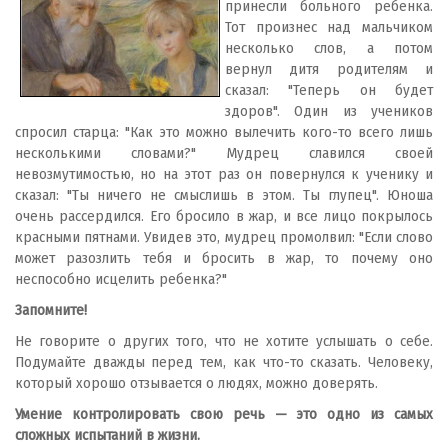
принесли больного ребенка.
Тот произнес над мальчиком
несколько слов, а потом
вернул дитя родителям и
сказал: "Теперь он будет
здоров". Один из учеников
спросил старца: "Как это можно вылечить кого-то всего лишь
несколькими словами?" Мудрец славился своей
невозмутимостью, но на этот раз он повернулся к ученику и
сказал: "Ты ничего не смыслишь в этом. Ты глупец". Юноша
очень рассердился. Его бросило в жар, и все лицо покрылось
красными пятнами. Увидев это, мудрец промолвил: "Если слово
может разозлить тебя и бросить в жар, то почему оно
неспособно исцелить ребенка?"
Запомните!
Не говорите о других того, что не хотите услышать о себе.
Подумайте дважды перед тем, как что-то сказать. Человеку,
который хорошо отзывается о людях, можно доверять.
Умение контролировать свою речь — это одно из самых
сложных испытаний в жизни.