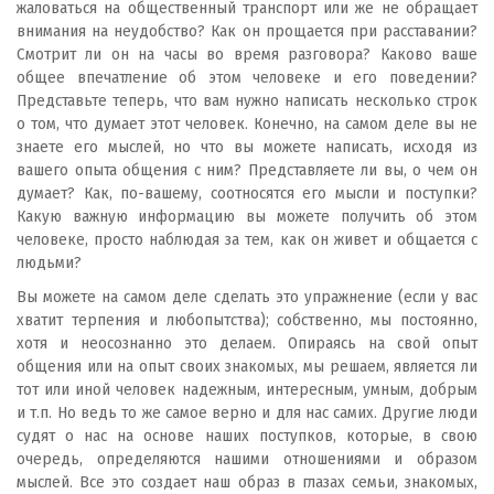
жаловаться на общественный транспорт или же не обращает
внимания на неудобство? Как он прощается при расставании?
Смотрит ли он на часы во время разговора? Каково ваше
общее впечатление об этом человеке и его поведении?
Представьте теперь, что вам нужно написать несколько строк
о том, что думает этот человек. Конечно, на самом деле вы не
знаете его мыслей, но что вы можете написать, исходя из
вашего опыта общения с ним? Представляете ли вы, о чем он
думает? Как, по-вашему, соотносятся его мысли и поступки?
Какую важную информацию вы можете получить об этом
человеке, просто наблюдая за тем, как он живет и общается с
людьми?
Вы можете на самом деле сделать это упражнение (если у вас
хватит терпения и любопытства); собственно, мы постоянно,
хотя и неосознанно это делаем. Опираясь на свой опыт
общения или на опыт своих знакомых, мы решаем, является ли
тот или иной человек надежным, интересным, умным, добрым
и т.п. Но ведь то же самое верно и для нас самих. Другие люди
судят о нас на основе наших поступков, которые, в свою
очередь, определяются нашими отношениями и образом
мыслей. Все это создает наш образ в глазах семьи, знакомых,