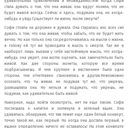
удивительных приключений и неожиданностей! Когда Софи
стала думать о том, что она живая, она вдруг поняла, что не
будет живой всегда. Сейчас я здесь, подумала она, но когда-
нибудь я уйду.Существует ли жизнь после смерти?
Софи стояла на дорожке и думала. Она старалась изо всех сил
думать о том, что она живая, чтобы забыть, что не будет жить
вечно. Но как только она сосредоточивалась на мысли о жизни,
в голову ей тут же приходила и мысль о смерти. Так же и
наоборот: лишь вызвав у себя настойчивую мысль, что когда-
нибудь она умрет, она могла оценить, как замечательно быть
живой. Как две стороны монеты, которую все время
подбрасываешь. И чем крупнее и явственнее была одна
сторона, тем отчетливее становилась и другая.Невозможно
осознать, что ты живая, не подумав тут же, что умрешь,
размышляла она. Но нельзя и подумать, что умрешь, не
подумав, как удивительно быть живой.
Наверное, надо пойти посмотреть, нет ли еще писем. Софи
поспешила к калитке и заглянула в зеленый ящик. Она
удивилась, обнаружив, что там лежит еще один белый конверт,
точно такой же, как первый. Но когда она достала первый, в
ящике определенно ничего не оставалось! На этом конверте