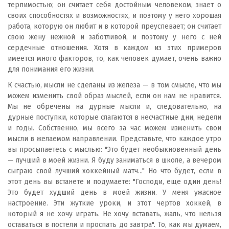
терпимостью; он считает себя достойным человеком, знает о
своих способностях и возможностях, и поэтому у него хорошая
работа, которую он любит и в которой преуспевает; он считает
свою жену нежной и заботливой, и поэтому у него с ней
сердечные отношения. Хотя в каждом из этих примеров
имеется много факторов, то, как человек думает, очень важно
для понимания его жизни.
К счастью, мысли не сделаны из железа — в том смысле, что мы
можем изменить свой образ мыслей, если он нам не нравится.
Мы не обречены на дурные мысли и, следовательно, на
дурные поступки, которые слагаются в несчастные дни, недели
и годы. Собственно, мы всего за час можем изменить свои
мысли в желаемом направлении. Представьте, что каждое утро
вы просыпаетесь с мыслью: "Это будет необыкновенный день
— лучший в моей жизни. Я буду заниматься в школе, а вечером
сыграю свой лучший хоккейный матч..." Но что будет, если в
этот день вы встанете и подумаете: "Господи, еще один день!
Это будет худший день в моей жизни. У меня ужасное
настроение. Эти жуткие уроки, и этот чертов хоккей, в
который я не хочу играть. Не хочу вставать, жаль, что нельзя
оставаться в постели и проспать до завтра". То, как мы думаем,