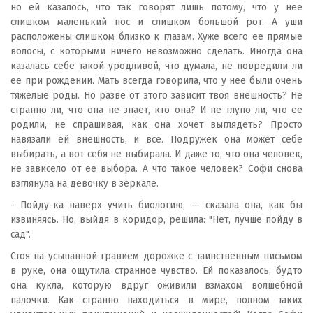
но ей казалось, что так говорят лишь потому, что у нее
слишком маленький нос и слишком большой рот. А уши
расположены слишком близко к глазам. Хуже всего ее прямые
волосы, с которыми ничего невозможно сделать. Иногда она
казалась себе такой уродливой, что думала, не повредили ли
ее при рождении. Мать всегда говорила, что у нее были очень
тяжелые роды. Но разве от этого зависит твоя внешность? Не
странно ли, что она не знает, кто она? И не глупо ли, что ее
родили, не спрашивая, как она хочет выглядеть? Просто
навязали ей внешность, и все. Подружек она может себе
выбирать, а вот себя не выбирала. И даже то, что она человек,
не зависело от ее выбора. А что такое человек? Софи снова
взглянула на девочку в зеркале.
- Пойду-ка наверх учить биологию, — сказала она, как бы
извиняясь. Но, выйдя в коридор, решила: "Нет, лучше пойду в
сад".
Стоя на усыпанной гравием дорожке с таинственным письмом
в руке, она ощутила странное чувство. Ей показалось, будто
она кукла, которую вдруг оживили взмахом волшебной
палочки. Как странно находиться в мире, полном таких