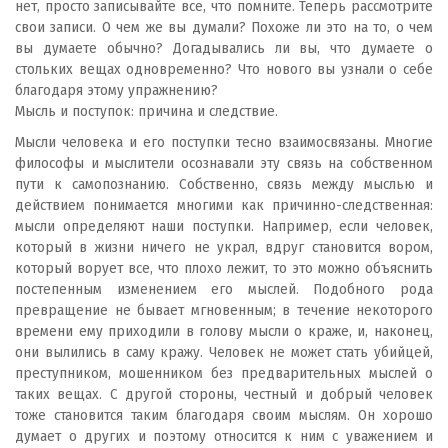
нет, просто записывайте все, что помните. Теперь рассмотрите
свои записи. О чем же вы думали? Похоже ли это на то, о чем
вы думаете обычно? Догадывались ли вы, что думаете о
стольких вещах одновременно? Что нового вы узнали о себе
благодаря этому упражнению?
Мысль и поступок: причина и следствие.
Мысли человека и его поступки тесно взаимосвязаны. Многие
философы и мыслители осознавали эту связь на собственном
пути к самопознанию. Собственно, связь между мыслью и
действием понимается многими как причинно-следственная:
мысли определяют наши поступки. Например, если человек,
который в жизни ничего не украл, вдруг становится вором,
который ворует все, что плохо лежит, то это можно объяснить
постепенным изменением его мыслей. Подобного рода
превращение не бывает мгновенным; в течение некоторого
времени ему приходили в голову мысли о краже, и, наконец,
они вылились в саму кражу. Человек не может стать убийцей,
преступником, мошенником без предварительных мыслей о
таких вещах. С другой стороны, честный и добрый человек
тоже становится таким благодаря своим мыслям. Он хорошо
думает о других и поэтому относится к ним с уважением и