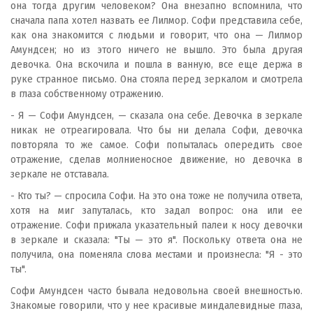
она тогда другим человеком? Она внезапно вспомнила, что
сначала папа хотел назвать ее Лилмор. Софи представила себе,
как она знакомится с людьми и говорит, что она — Лилмор
Амундсен; но из этого ничего не вышло. Это была другая
девочка. Она вскочила и пошла в ванную, все еще держа в
руке странное письмо. Она стояла перед зеркалом и смотрела
в глаза собственному отражению.
- Я — Софи Амундсен, — сказала она себе. Девочка в зеркале
никак не отреагировала. Что бы ни делала Софи, девочка
повторяла то же самое. Софи попыталась опередить свое
отражение, сделав молниеносное движение, но девочка в
зеркале не отставала.
- Кто ты? — спросила Софи. На это она тоже не получила ответа,
хотя на миг запуталась, кто задал вопрос: она или ее
отражение. Софи прижала указательный палеи к носу девочки
в зеркале и сказала: "Ты — это я". Поскольку ответа она не
получила, она поменяла слова местами и произнесла: "Я - это
ты".
Софи Амундсен часто бывала недовольна своей внешностью.
Знакомые говорили, что у нее красивые миндалевидные глаза,