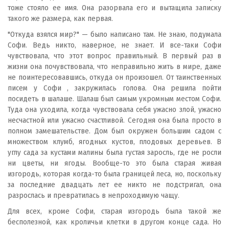
тоже стояло ее имя. Она разорвала его и вытащила записку
такого же размера, как первая.
"Откуда взялся мир?" — было написано там. Не знаю, подумала
Софи. Ведь никто, наверное, не знает. И все-таки Софи
чувствовала, что этот вопрос правильный. В первый раз в
жизни она почувствовала, что неправильно жить в мире, даже
не поинтересовавшись, откуда он произошел. От таинственных
писем у Софи , закружилась голова. Она решила пойти
посидеть в шалаше. Шалаш был самым укромным местом Софи.
Туда она уходила, когда чувствовала себя ужасно злой, ужасно
несчастной или ужасно счастливой. Сегодня она была просто в
полном замешательстве. Дом был окружен большим садом с
множеством клумб, ягодных кустов, плодовых деревьев. В
углу сада за кустами малины была густая заросль, где не росли
ни цветы, ни ягоды. Вообще-то это была старая живая
изгородь, которая когда-то была границей леса, но, поскольку
за последние двадцать лет ее никто не подстригал, она
разрослась и превратилась в непроходимую чащу.
Для всех, кроме Софи, старая изгородь была такой же
бесполезной, как кроличьи клетки в другом конце сада. Но