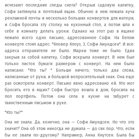
исчезают последние следы снега? Открыв садовую калитку,
Софи заглянула в почтовый ящик. Обычно в нем лежала куча
рекламной почты и несколько больших конвертов для матери,
и Софи бросала эту стопку на кухонный стол, а потом шла к
себе в комнату делать уроки. Однако на этот раз в ящике
лежало всего одно письмо, адресованное Софи. На белом
конверте стоял адрес: "Кловер Клоуз, 3, Софи Амундсен". И все:
адреса отправителя не было. Марки тоже не было. Едва
закрыв за собой калитку, Софи вскрыла конверт. В нем был
только листок бумаги размером с конверт. На нем было
написано: "Кто ты? " Больше ничего, только два слова,
написанные от руки, и большой вопросительный знак. Она еще
раз осмотрела конверт. Письмо явно адресовано ей. Кто мог
бросить его в ящик? Софи быстро вошла в дом, бросила на
пол портфель. Потом она села в кухне на табурет с
таинственным письмом в руке.
"Кто ты?"
Она не знала. Да, конечно, она — Софи Амундсен. Но что это
значит? Она об этом никогда не думала — до сих пор. Что, если
бы ее звали по-другому? Например, Анна Кнутсен. Была бы