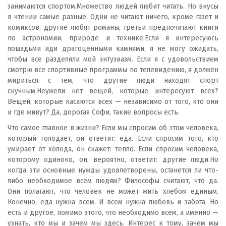
занимаются спортом.Множество людей любит читать. Но вкусы
в чтении самые разные. Одни не читают ничего, кроме газет и
комиксов, другие любят романы, третьи предпочитают книги
по астрономии, природе и технике.Если я интересуюсь
лошадьми иди драгоценными камнями, я не могу ожидать,
чтобы все разделяли мой энтузиазм. Если я с удовольствием
смотрю все спортивные программы по телевидению, я должен
мириться с тем, что другие люди находят спорт
скучным.Неужели нет вещей, которые интересуют всех?
Вещей, которые касаются всех — независимо от того, кто они
и где живут? Да, дорогая Софи, такие вопросы есть.
Что самое главное в жизни? Если мы спросим об этом человека,
который голодает, он ответит: еда. Если спросим того, кто
умирает от холода, он скажет: тепло. Если спросим человека,
которому одиноко, он, вероятно, ответит: другие люди.Но
когда эти основные нужды удовлетворены, останется ли что-
либо необходимое всем людям? Философы считают, что да.
Они полагают, что человек не может жить хлебом единым.
Конечно, еда нужна всем. И всем нужна любовь и забота. Но
есть и другое, помимо этого, что необходимо всем, а именно —
узнать, кто мы и зачем мы здесь. Интерес к тому, зачем мы