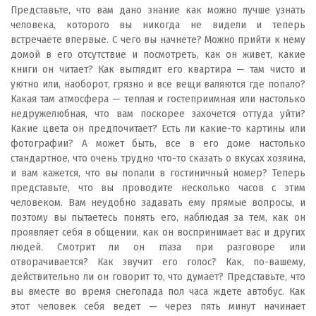
Представьте, что вам дано знание как можно лучше узнать
человека, которого вы никогда не видели и теперь
встречаете впервые. С чего вы начнете? Можно прийти к нему
домой в его отсутствие и посмотреть, как он живет, какие
книги он читает? Как выглядит его квартира — там чисто и
уютно или, наоборот, грязно и все вещи валяются где попало?
Какая там атмосфера — теплая и гостеприимная или настолько
недружелюбная, что вам поскорее захочется оттуда уйти?
Какие цвета он предпочитает? Есть ли какие-то картины или
фотографии? А может быть, все в его доме настолько
стандартное, что очень трудно что-то сказать о вкусах хозяина,
и вам кажется, что вы попали в гостиничный номер? Теперь
представьте, что вы проводите несколько часов с этим
человеком. Вам неудобно задавать ему прямые вопросы, и
поэтому вы пытаетесь понять его, наблюдая за тем, как он
проявляет себя в общении, как он воспринимает вас и других
людей. Смотрит ли он глаза при разговоре или
отворачивается? Как звучит его голос? Как, по-вашему,
действительно ли он говорит то, что думает? Представьте, что
вы вместе во время снегопада пол часа ждете автобус. Как
этот человек себя ведет — через пять минут начинает