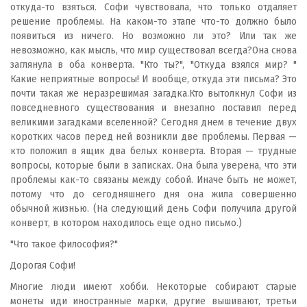
откуда-то взяться. Софи чувствовала, что только отдаляет
решение проблемы. На каком-то этапе что-то должно было
появиться из ничего. Но возможно ли это? Или так же
невозможно, как мысль, что мир существовал всегда?Она снова
заглянула в оба конверта. "Кто ты?", "Откуда взялся мир? "
Какие неприятные вопросы! И вообще, откуда эти письма? Это
почти такая же неразрешимая загадка.Кто вытолкнул Софи из
повседневного существования и внезапно поставил перед
великими загадками вселенной? Сегодня днем в течение двух
коротких часов перед ней возникли две проблемы. Первая —
кто положил в ящик два белых конверта. Вторая — трудные
вопросы, которые были в записках. Она была уверена, что эти
проблемы как-то связаны между собой. Иначе быть не может,
потому что до сегодняшнего дня она жила совершенно
обычной жизнью. (На следующий день Софи получила другой
конверт, в котором находилось еще одно письмо.)
"Что такое философия?"
Дорогая Софи!
Многие люди имеют хобби. Некоторые собирают старые
монеты иди иностранные марки, другие вышивают, третьи