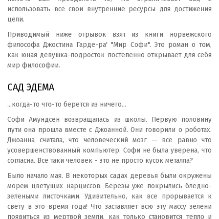
использовать все свои внутренние ресурсы для достижения
цели.
Приводимый ниже отрывок взят из книги норвежского
философа Джостина Гарде-ра' "Мир Софи". Это роман о том,
как юная девушка-подросток постепенно открывает для себя
мир философии.
САД ЭДЕМА
...когда-то что-то берется из ничего...
Софи Амундсен возвращалась из школы. Первую половину
пути она прошла вместе с Джоанной. Они говорили о роботах.
Джоанна считала, что человеческий мозг — все равно что
усовершенствованный компьютер. Софи не была уверена, что
согласна. Все таки человек - это не просто кусок металла?
Было начало мая. В некоторых садах деревья были окружены
морем цветущих нарциссов. Березы уже покрылись бледно-
зелеными листочками. Удивительно, как все прорывается к
свету в это время года! Что заставляет всю эту массу зелени
появиться из мертвой земли, как только становится тепло и