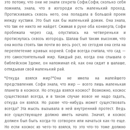
это потому, что они не знали секрета Софи.Софи, сколько себя
помнила, знала, что в изгороди есть маленький проход.
Протискиваясь сквозь него, она попадала в большой проем
между кустами. Это был как бы маленький домик. Она знала,
что там ее никто не найдет. Сжимая в руке оба конверта, Софи
пробежала через сад, опустилась на четвереньки и
протиснулась сквозь изгородь. Шалаш был таким высоким, что
она могла стоять там почти во весь рост, но сегодня она села на
переплетение кривых корней. Софи всегда считала, что сад —
это самостоятельный мир. Каждый раз, когда она слышала о
библейском Эдеме, он напоминал ей, как она сидит в шалаше,
оглядывая свой маленький рай.
"Откуда взялся мир?"Она не имела на малейшего
представления. Софи знала, что мир — всего лишь маленькая
планета в космосе. Но откуда взялся космос? Возможно, космос
существовал всегда, и в таком случае вовсе не надо гадать,
откуда он взялся. Но разве что-нибудь может существовать
всегда? Эта мысль вызывала в ней внутренний протест. Ведь
все существующее должно иметь начало. Значит, и космос
должен был быть когда-то сотворен или начаться как-то еще.
Но если космос из чего-то взялся, то это что-то тоже должно