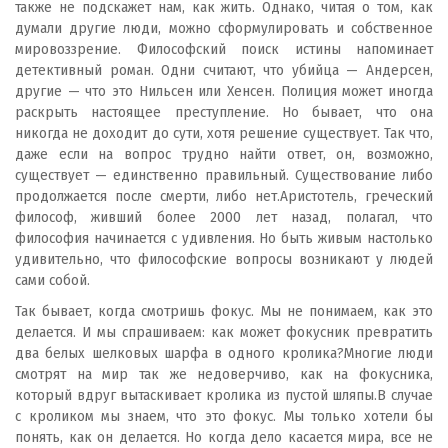
также не подскажет нам, как жить. Однако, читая о том, как
думали другие люди, можно сформулировать и собственное
мировоззрение. Философский поиск истины напоминает
детективный роман. Одни считают, что убийца — Андерсен,
другие — что это Нильсен или Хенсен. Полиция может иногда
раскрыть настоящее преступление. Но бывает, что она
никогда не доходит до сути, хотя решение существует. Так что,
даже если на вопрос трудно найти ответ, он, возможно,
существует — единственно правильный. Существование либо
продолжается после смерти, либо нет.Аристотель, греческий
философ, живший более 2000 лет назад, полагал, что
философия начинается с удивления. Но быть живым настолько
удивительно, что философские вопросы возникают у людей
сами собой.
Так бывает, когда смотришь фокус. Мы не понимаем, как это
делается. И мы спрашиваем: как может фокусник превратить
два белых шелковых шарфа в одного кролика?Многие люди
смотрят на мир так же недоверчиво, как на фокусника,
который вдруг вытаскивает кролика из пустой шляпы.В случае
с кроликом мы знаем, что это фокус. Мы только хотели бы
понять, как он делается. Но когда дело касается мира, все не