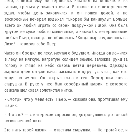
лето, а летом ему не терпелось кататься на коньках и на
санках, греться у зимнего очага. В школе он с нетерпением
ждал, чтобы день закончился и он пошел домой, а по
воскресным вечерам вздыхал: "Скорее бы каникулы". Больше
всего он любил играть со своей подружкой Лизой. Она была
другом не хуже любого мальчишки, и каким бы нетерпеливым
ни был Пьер, никогда не обижалась. "Когда вырасту, женюсь на
Лизе." - говорил себе Пьер.
Часто он бродил по лесу, мечтая о будущем. Иногда он ложился
в лесу на мягкую, нагретую солнцем землю, заложив руки за
голову и глядя на небо сквозь ветви деревьев. Однажды
жарким днем он уже начал засыпать и вдруг услышал, как его
зовут по имени. Он открыл глаза и сел. Перед ним стояла
старушка. В руке у нее был серебряный шарик, с которого
свисала шелковая золотистая нитка.
- Смотри, что у меня есть, Пьер, — сказала она, протягивая ему
шарик.
- Что это? — с интересом спросил он, дотронувшись до тонкой
позолоченной нити.
Это нить твоей жизни, — ответила старушка. — Не трогай ее, и