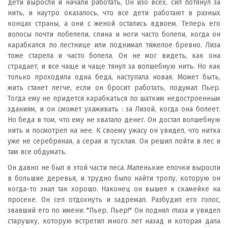
дети выросли и начали работать, Он изо всех, сил потянул за
нить, и наутро оказалось, что все дети работают в разных
концах страны, а они с женой остались вдвоем. Теперь его
волосы почти побелели, спина и ноги часто болели, когда он
карабкался по лестнице или поднимал тяжелое бревно. Лиза
тоже старела и часто болела. Он не мог видеть, как она
страдает, и все чаще и чаще тянул за волшебную нить. Но как
только проходила одна беда, наступала новая. Может быть,
жить станет легче, если он бросит работать, подумал Пьер.
Тогда ему не придется карабкаться по шатким недостроенным
зданиям, и он сможет ухаживать : за Лизой, когда она болеет.
Но беда в том, что ему не хватало денег. Он достал волшебную
нить и посмотрел на нее. К своему ужасу он увидел, что нитка
уже не серебряная, а серая и тусклая. Он решил пойти в лес и
там все обдумать.
Он давно не был в этой части леса. Маленькие елочки выросли
в большие деревья, и трудно было найти тропу, которую он
когда-то знал так хорошо. Наконец он вышел к скамейке на
просеке. Он сел отдохнуть и задремал. Разбудил его голос,
звавший его по имени: "Пьер. Пьер!" Он поднял глаза и увидел
старушку, которую встретил много лет назад и которая дала