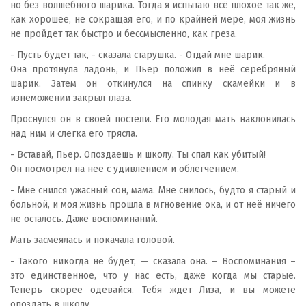
но без волшебного шарика. Тогда я испытаю всё плохое так же,
как хорошее, не сокращая его, и по крайней мере, моя жизнь
не пройдет так быстро и бессмысленно, как греза.
- Пусть будет так, - сказала старушка. - Отдай мне шарик.
Она протянула ладонь, и Пьер положил в неё серебряный
шарик. Затем он откинулся на спинку скамейки и в
изнеможении закрыл глаза.
Проснулся он в своей постели. Его молодая мать наклонилась
над ним и слегка его трясла.
- Вставай, Пьер. Опоздаешь и школу. Ты спал как убитый!
Он посмотрел на нее с удивлением и облегчением.
- Мне снился ужасный сон, мама. Мне снилось, будто я старый и
больной, и моя жизнь прошла в мгновение ока, и от неё ничего
не осталось. Даже воспоминаний.
Мать засмеялась и покачала головой.
- Такого никогда не будет, — сказала она. – Воспоминания –
это единственное, что у нас есть, даже когда мы старые.
Теперь скорее одевайся. Тебя ждет Лиза, и вы можете
опоздать в школу.