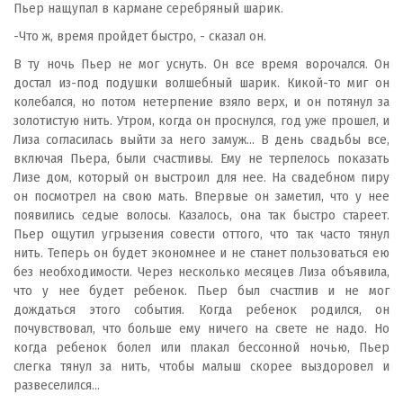
Пьер нащупал в кармане серебряный шарик.
-Что ж, время пройдет быстро, - сказал он.
В ту ночь Пьер не мог уснуть. Он все время ворочался. Он
достал из-под подушки волшебный шарик. Кикой-то миг он
колебался, но потом нетерпение взяло верх, и он потянул за
золотистую нить. Утром, когда он проснулся, год уже прошел, и
Лиза согласилась выйти за него замуж... В день свадьбы все,
включая Пьера, были счастливы. Ему не терпелось показать
Лизе дом, который он выстроил для нее. На свадебном пиру
он посмотрел на свою мать. Впервые он заметил, что у нее
появились седые волосы. Казалось, она так быстро стареет.
Пьер ощутил угрызения совести оттого, что так часто тянул
нить. Теперь он будет экономнее и не станет пользоваться ею
без необходимости. Через несколько месяцев Лиза объявила,
что у нее будет ребенок. Пьер был счастлив и не мог
дождаться этого события. Когда ребенок родился, он
почувствовал, что больше ему ничего на свете не надо. Но
когда ребенок болел или плакал бессонной ночью, Пьер
слегка тянул за нить, чтобы малыш скорее выздоровел и
развеселился...