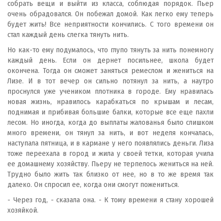
собрать вещи и выйти из класса, соблюдая порядок. Пьер
очень обрадовался. Он побежал домой. Как легко ему теперь
будет жить! Все неприятности кончились. С того времени он
стал каждый день слегка тянуть нить.
Но как-то ему подумалось, что глупо тянуть за нить понемногу
каждый день. Если он дернет посильнее, школа будет
окончена. Тогда он сможет заняться ремеслом и жениться на
Лизе. И в тот вечер он сильно потянул за нить, а наутро
проснулся уже учеником плотника в городе. Ему нравилась
новая жизнь, нравилось карабкаться по крышам и лесам,
поднимая и прибивая большие балки, которые все еще пахли
лесом. Но иногда, когда до выплаты жалованья было слишком
много времени, он тянул за нить, и вот неделя кончалась,
наступала пятница, и в кармане у него появлялись деньги. Лиза
тоже переехала в город и жила у своей тетки, которая учила
ее домашнему хозяйству. Пьеру не терпелось жениться на ней.
Трудно было жить так близко от нее, но в то же время так
далеко. Он спросил ее, когда они смогут пожениться.
- Через год, - сказала она. - К тому времени я стану хорошей
хозяйкой.