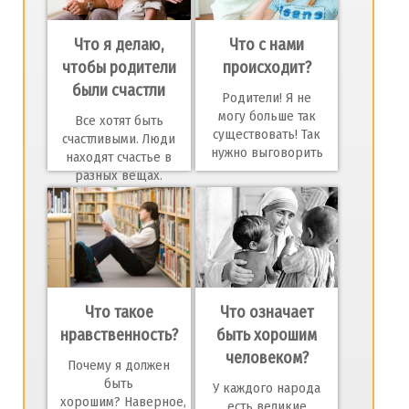
Что я делаю,
Что с нами
чтобы родители
происходит?
были счастли
Родители! Я не
могу больше так
Все хотят быть
существовать! Так
счастливыми. Люди
нужно выговорить
находят счастье в
разных вещах.
Иногд
Что такое
Что означает
нравственность?
быть хорошим
человеком?
Почему я должен
быть
У каждого народа
хорошим? Наверное,
есть великие