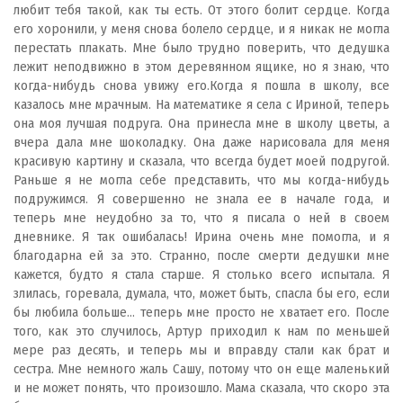
любит тебя такой, как ты есть. От этого болит сердце. Когда
его хоронили, у меня снова болело сердце, и я никак не могла
перестать плакать. Мне было трудно поверить, что дедушка
лежит неподвижно в этом деревянном ящике, но я знаю, что
когда-нибудь снова увижу его.Когда я пошла в школу, все
казалось мне мрачным. На математике я села с Ириной, теперь
она моя лучшая подруга. Она принесла мне в школу цветы, а
вчера дала мне шоколадку. Она даже нарисовала для меня
красивую картину и сказала, что всегда будет моей подругой.
Раньше я не могла себе представить, что мы когда-нибудь
подружимся. Я совершенно не знала ее в начале года, и
теперь мне неудобно за то, что я писала о ней в своем
дневнике. Я так ошибалась! Ирина очень мне помогла, и я
благодарна ей за это. Странно, после смерти дедушки мне
кажется, будто я стала старше. Я столько всего испытала. Я
злилась, горевала, думала, что, может быть, спасла бы его, если
бы любила больше... теперь мне просто не хватает его. После
того, как это случилось, Артур приходил к нам по меньшей
мере раз десять, и теперь мы и вправду стали как брат и
сестра. Мне немного жаль Сашу, потому что он еще маленький
и не может понять, что произошло. Мама сказала, что скоро эта