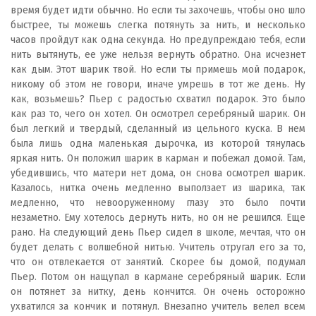
время будет идти обычно. Но если ты захочешь, чтобы оно шло
быстрее, ты можешь слегка потянуть за нить, и несколько
часов пройдут как одна секунда. Но предупреждаю тебя, если
нить вытянуть, ее уже нельзя вернуть обратно. Она исчезнет
как дым. Этот шарик твой. Но если ты примешь мой подарок,
никому об этом не говори, иначе умрешь в тот же день. Ну
как, возьмешь? Пьер с радостью схватил подарок. Это было
как раз то, чего он хотел. Он осмотрел серебряный шарик. Он
был легкий и твердый, сделанный из цельного куска. В нем
была лишь одна маленькая дырочка, из которой тянулась
яркая нить. Он положил шарик в карман и побежал домой. Там,
убедившись, что матери нет дома, он снова осмотрел шарик.
Казалось, нитка очень медленно выползает из шарика, так
медленно, что невооруженному глазу это было почти
незаметно. Ему хотелось дернуть нить, но он не решился. Еще
рано. На следующий день Пьер сидел в школе, мечтая, что он
будет делать с волшебной нитью. Учитель отругал его за то,
что он отвлекается от занятий. Скорее бы домой, подумал
Пьер. Потом он нащупал в кармане серебряный шарик. Если
он потянет за нитку, день кончится. Он очень осторожно
ухватился за кончик и потянул. Внезапно учитель велел всем