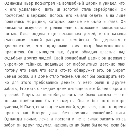
Однажды Пьер посмотрел на волшебный шарик и увидел, что,
к его удивлению, пить из золотой стала серебряной. Он
посмотрел в зеркало. Волосы его начали седеть, а на лице
появились морщины, которых раньше не было и глаза. Он
внезапно испугался и решил еще осторожнее пользоваться
нитью. Лиза родила еще нескольких детей, и он казался
счастливым главой растущего семейства. Он держался с
достоинством, что придавало ему вид благосклонного
правителя. Он выглядел так, будто обладал властью над
судьбами других людей. Свой волшебный шарик он держал в
укромном тайнике, подальше от любопытных детских глаз,
потому что знал, что если кто-то обнаружит его, он умрет.
Семья росла, и в доме стало теснее. Он мог бы расширить его,
но для этого требовались деньги. У него были и другие
заботы, Его мать с каждым днем выглядела все более старой и
усталой. Тянуть за волшебную нить не было смысла — это
только приблизило бы её смерть. Она и без того вскоре
умерла, И Пьер, стоя над ее могилой, удивлялся, как это время
прошло так быстро даже без помощи волшебной нити.
Однажды ночью, лежа и постели и не в силах заснуть из-за
забот, он вдруг подумал, насколько им было бы легче, если бы