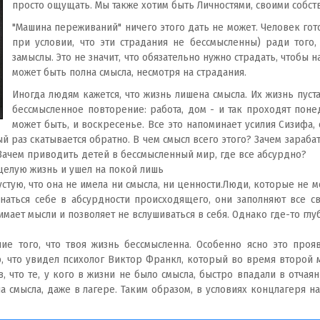
просто ощущать. Мы также хотим быть Личностями, своими собст
"Машина переживаний" ничего этого дать не может. Человек гото
при условии, что эти страдания не бессмысленны) ради того,
замыслы. Это не значит, что обязательно нужно страдать, чтобы 
может быть полна смысла, несмотря на страдания.
Иногда людям кажется, что жизнь лишена смысла. Их жизнь пуст
бессмысленное повторение: работа, дом - и так проходят понеде
может быть, и воскресенье. Все это напоминает усилия Сизифа
ый раз скатывается обратно. В чем смысл всего этого? Зачем зараба
Зачем приводить детей в бессмысленный мир, где все абсурдно?
 целую жизнь и ушел на покой лишь
устую, что она не имела ни смысла, ни ценности.Люди, которые не м
знаться себе в абсурдности происходящего, они заполняют все 
имает мысли и позволяет не вслушиваться в себя. Однако где-то глуб
ие того, что твоя жизнь бессмысленна. Особенно ясно это проя
р, что увидел психолог Виктор Франкл, который во время второй
в, что те, у кого в жизни не было смысла, быстро впадали в отчая
а смысла, даже в лагере. Таким образом, в условиях концлагеря 