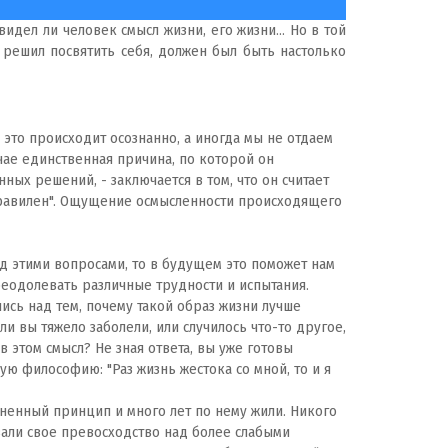
идел ли человек смысл жизни, его жизни... Но в той
 решил посвятить себя, должен был быть настолько
это происходит осознанно, а иногда мы не отдаем
учае единственная причина, по которой он
ных решений, - заключается в том, что он считает
"правилен". Ощущение осмысленности происходящего
д этими вопросами, то в будущем это поможет нам
реодолевать различные трудности и испытания.
ись над тем, почему такой образ жизни лучше
ли вы тяжело заболели, или случилось что-то другое,
 этом смысл? Не зная ответа, вы уже готовы
ю философию: "Раз жизнь жестока со мной, то и я
зненный принцип и много лет по нему жили. Никого
вали свое превосходство над более слабыми