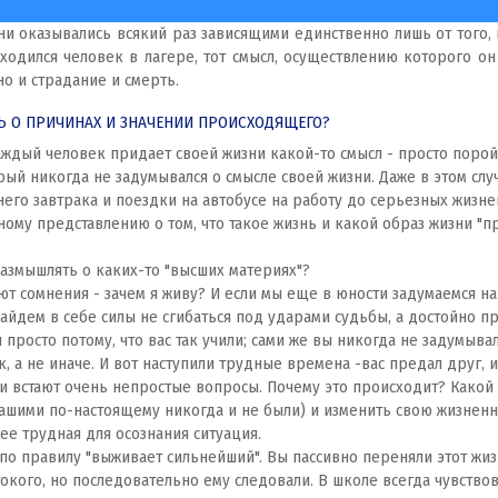
ни оказывались всякий раз зависящими единственно лишь от того, в
ходился человек в лагере, тот смысл, осуществлению которого он
но и страдание и смерть.
СЬ О ПРИЧИНАХ И ЗНАЧЕНИИ ПРОИСХОДЯЩЕГО?
ждый человек придает своей жизни какой-то смысл - просто порой 
орый никогда не задумывался о смысле своей жизни. Даже в этом сл
него завтрака и поездки на автобусе на работу до серьезных жизнен
ному представлению о том, что такое жизнь и какой образ жизни 
размышлять о каких-то "высших материях"?
 сомнения - зачем я живу? И если мы еще в юности задумаемся на
йдем в себе силы не сгибаться под ударами судьбы, а достойно п
росто потому, что вас так учили; сами же вы никогда не задумывал
, а не иначе. И вот наступили трудные времена -вас предал друг, и
 встают очень непростые вопросы. Почему это происходит? Какой в
ашими по-настоящему никогда и не были) и изменить свою жизненну
ее трудная для осознания ситуация.
по правилу "выживает сильнейший". Вы пассивно переняли этот жи
окого, но последовательно ему следовали. В школе всегда чувство