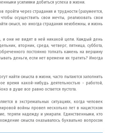
венными усилиями добиться успеха в жизни.
в пройти через страдания и трудности (разумеется,
 чтобы осуществить свои мечты, реализовать свои
найти смысл, но иногда страдания неизбежны, и жизнь
а, и они не видят в ней никакой цели. Каждый день
льник, вторник, среда, четверг, пятница, суббота,
, обреченного постоянно толкать камень на вершину
тывать деньги, если нет времени их тратить? Иногда
огут найти смысла в жизни, часто пытаются заполнить
свое время какой-нибудь деятельностью - работой,
око в душе все равно остается пустота.
вляется в экстремальных ситуациях, когда человек
 мировой войны провел несколько лет в нацистском
ние, теряли надежду и умирали. Единственными, кто
нахождение смысла оказывалось буквально вопросом