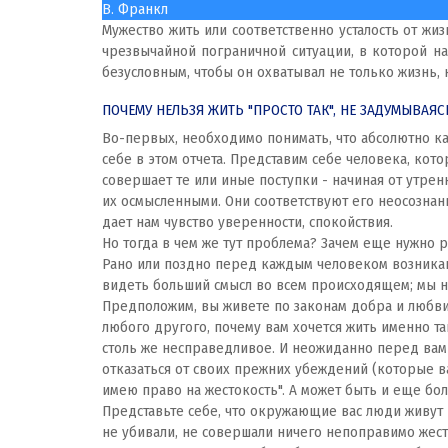
В. Франкл
Мужество жить или соответственно усталость от жиз
чрезвычайной пограничной ситуации, в которой на
безусловным, чтобы он охватывал не только жизнь, 
ПОЧЕМУ НЕЛЬЗЯ ЖИТЬ "ПРОСТО ТАК", НЕ ЗАДУМЫВАЯ
Во-первых, необходимо понимать, что абсолютно ка
себе в этом отчета. Представим себе человека, кот
совершает те или иные поступки - начиная от утрен
их осмысленными. Они соответствуют его неосознан
дает нам чувство уверенности, спокойствия.
Но тогда в чем же тут проблема? Зачем еще нужно 
Рано или поздно перед каждым человеком возникают
видеть больший смысл во всем происходящем; мы на
Предположим, вы живете по законам добра и любви п
любого другого, почему вам хочется жить именно так
столь же несправедливое. И неожиданно перед вами
отказаться от своих прежних убеждений (которые в
имею право на жестокость". А может быть и еще бол
Представьте себе, что окружающие вас люди живут 
не убивали, не совершали ничего непоправимо жест