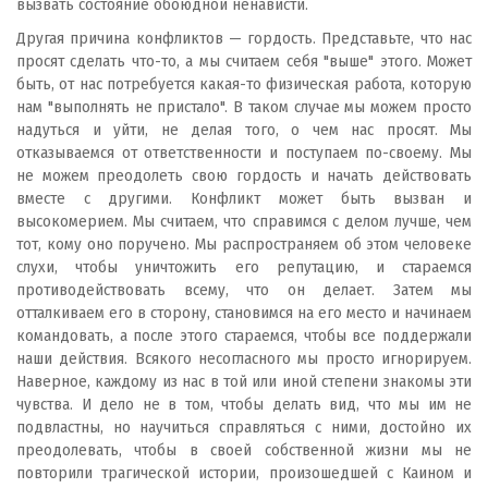
вызвать состояние обоюдной ненависти.
Другая причина конфликтов — гордость. Представьте, что нас
просят сделать что-то, а мы считаем себя "выше" этого. Может
быть, от нас потребуется какая-то физическая работа, которую
нам "выполнять не пристало". В таком случае мы можем просто
надуться и уйти, не делая того, о чем нас просят. Мы
отказываемся от ответственности и поступаем по-своему. Мы
не можем преодолеть свою гордость и начать действовать
вместе с другими. Конфликт может быть вызван и
высокомерием. Мы считаем, что справимся с делом лучше, чем
тот, кому оно поручено. Мы распространяем об этом человеке
слухи, чтобы уничтожить его репутацию, и стараемся
противодействовать всему, что он делает. Затем мы
отталкиваем его в сторону, становимся на его место и начинаем
командовать, а после этого стараемся, чтобы все поддержали
наши действия. Всякого несогласного мы просто игнорируем.
Наверное, каждому из нас в той или иной степени знакомы эти
чувства. И дело не в том, чтобы делать вид, что мы им не
подвластны, но научиться справляться с ними, достойно их
преодолевать, чтобы в своей собственной жизни мы не
повторили трагической истории, произошедшей с Каином и