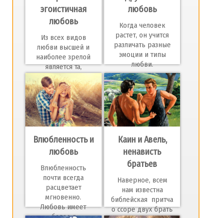
эгоистичная
любовь
любовь
Когда человек
растет, он учится
Из всех видов
различать разные
любви высшей и
эмоции и типы
наиболее зрелой
любви.
является та,
которая дари
Влюбленность и
Каин и Авель,
любовь
ненависть
братьев
Влюбленность
почти всегда
Наверное, всем
расцветает
нам известна
мгновенно.
библейская притча
Любовь имеет
о ссоре двух брать
более г