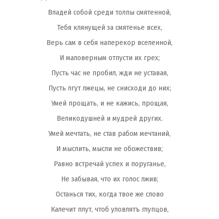
Владей собой среди толпы смятенной,
Тебя клянущей за смятенье всех,
Верь сам в себя наперекор вселенной,
И маловерным отпусти их грех;
Пусть час не пробил, жди не уставая,
Пусть лгут лжецы, не снисходи до них;
Умей прощать, и не кажись, прощая,
Великодушней и мудрей других.
Умей мечтать, не став рабом мечтаний,
И мыслить, мысли не обожествив;
Равно встречай успех и поруганье,
Не забывая, что их голос лжив;
Останься тих, когда твое же слово
Калечит плут, чтоб уловлятъ глупцов,