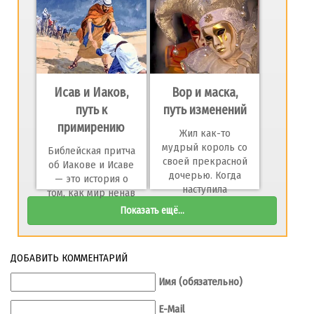
Исав и Иаков,
Вор и маска,
путь к
путь изменений
примирению
Жил как-то
мудрый король со
Библейская притча
своей прекрасной
об Иакове и Исаве
дочерью. Когда
— это история о
наступила
том, как мир ненав
Показать ещё...
ДОБАВИТЬ КОММЕНТАРИЙ
Имя (обязательно)
E-Mail