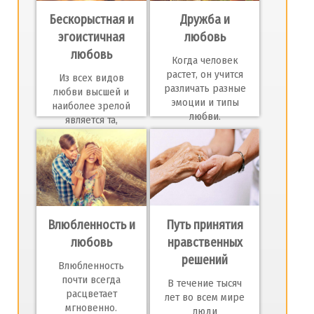
Бескорыстная и
Дружба и
эгоистичная
любовь
любовь
Когда человек
растет, он учится
Из всех видов
различать разные
любви высшей и
эмоции и типы
наиболее зрелой
любви.
является та,
которая дари
Влюбленность и
Путь принятия
любовь
нравственных
решений
Влюбленность
почти всегда
В течение тысяч
расцветает
лет во всем мире
мгновенно.
люди