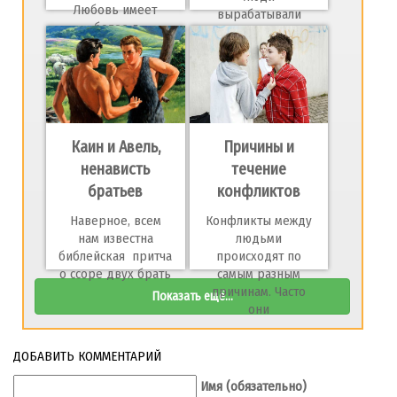
Любовь имеет
вырабатывали
более г
различные
концепции
Каин и Авель,
Причины и
ненависть
течение
братьев
конфликтов
Наверное, всем
Конфликты между
нам известна
людьми
библейская притча
происходят по
о ссоре двух брать
самым разным
причинам. Часто
Показать ещё...
они
ДОБАВИТЬ КОММЕНТАРИЙ
Имя (обязательно)