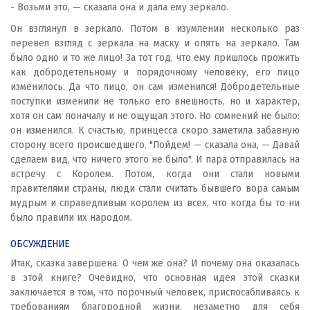
- Возьми это, — сказала она и дала ему зеркало.
Он взглянул в зеркало. Потом в изумлении несколько раз
перевел взгляд с зеркала на маску и опять на зеркало. Там
было одно и то же лицо! За тот год, что ему пришлось прожить
как добродетельному и порядочному человеку, его лицо
изменилось. Да что лицо, он сам изменился! Добродетельные
поступки изменили не только его внешность, но и характер,
хотя он сам поначалу и не ощущал этого. Но сомнений не было:
он изменился. К счастью, принцесса скоро заметила забавную
сторону всего происшедшего. "Пойдем! — сказала она, — Давай
сделаем вид, что ничего этого не было". И пара отправилась на
встречу с Королем. Потом, когда они стали новыми
правителями страны, люди стали считать бывшего вора самым
мудрым и справедливым королем из всех, что когда бы то ни
было правили их народом.
ОБСУЖДЕНИЕ
Итак, сказка завершена. О чем же она? И почему она оказалась
в этой книге? Очевидно, что основная идея этой сказки
заключается в том, что порочный человек, приспосабливаясь к
требованиям благородной жизни, незаметно для себя