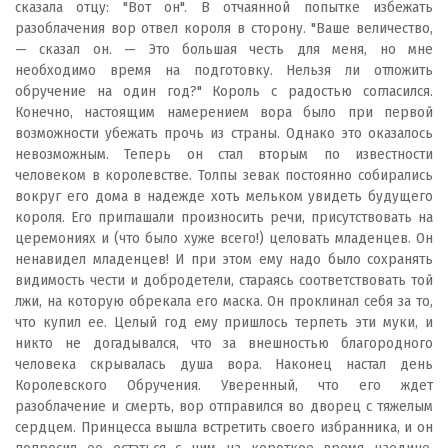
сказала отцу: "Вот он". В отчаянной попытке избежать
разоблачения вор отвел короля в сторону. "Ваше величество,
— сказал он. — Это большая честь для меня, но мне
необходимо время на подготовку. Нельзя ли отложить
обручение на один год?" Король с радостью согласился.
Конечно, настоящим намерением вора было при первой
возможности убежать прочь из страны. Однако это оказалось
невозможным. Теперь он стал вторым по известности
человеком в королевстве. Толпы зевак постоянно собирались
вокруг его дома в надежде хоть мельком увидеть будущего
короля. Его приглашали произносить речи, присутствовать на
церемониях и (что было хуже всего!) целовать младенцев. Он
ненавидел младенцев! И при этом ему надо было сохранять
видимость чести и добродетели, стараясь соответствовать той
лжи, на которую обрекала его маска. Он проклинал себя за то,
что купил ее. Целый год ему пришлось терпеть эти муки, и
никто не догадывался, что за внешностью благородного
человека скрывалась душа вора. Наконец настал день
Королевского Обручения. Уверенный, что его ждет
разоблачение и смерть, вор отправился во дворец с тяжелым
сердцем. Принцесса вышла встретить своего избранника, и он