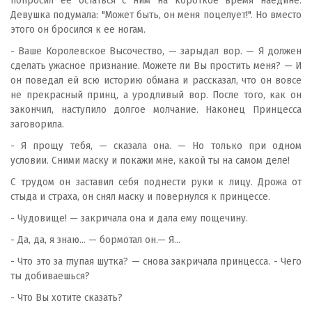
попросил ее остаться с ним на короткое время наедине.
Девушка подумала: "Может быть, он меня поцелует!". Но вместо
этого он бросился к ее ногам.
- Ваше Королевское Высочество, — зарыдал вор. — Я должен
сделать ужасное признание. Можете ли Вы простить меня? — И
он поведал ей всю историю обмана и рассказал, что он вовсе
не прекрасный принц, а уродливый вор. После того, как он
закончил, наступило долгое молчание. Наконец Принцесса
заговорила.
- Я прощу тебя, — сказала она. — Но только при одном
условии. Сними маску и покажи мне, какой ты на самом деле!
С трудом он заставил себя поднести руки к лицу. Дрожа от
стыда и страха, он снял маску и повернулся к принцессе.
- Чудовище! — закричала она и дала ему пощечину.
- Да, да, я знаю... — бормотал он.— Я...
- Что это за глупая шутка? — снова закричала принцесса. - Чего
ты добиваешься?
- Что Вы хотите сказать?