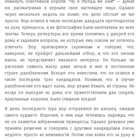
обмануть советников короля. "Ну и глупцы же они!" — думал
он, рассматривая в зеркале свое настоящее лицо. Однако
через несколько недель он понял, что дело обстоит не так
просто. Вор остался в числе последних двадцати претендентов
на руку принцессы, и их фотографии были напечатаны во всех
газетах. Теперь репортеры все время толпились у дверей его
дома и задавали вопросы, на которые ему совсем не хотелось
отвечать. Вор притворялся скромным и говорил, что,
наверное, не пройдет дальнейший отбор, и что его личная
жизнь не представляет никакого интереса. Он больше не
рисковал снимать маску даже ночью и жил в постоянном
страхе разоблачения. Вскоре его известили, что он остался в
числе последних трех кандидатов. Понимая, что в случае
разоблачения его ждет казнь, вор решил бежать из страны. Но
когда он выходил из дома, его приветствовали два солдата,
присланные королем. Было слишком поздно!
В день последнего тура вор отправился во дворец, ожидая
самого худшего. Впрочем, в нем еще теплилась надежда, что
не он окажется избранником принцессы. Однако девушка уже
приняла решение и говорила с другими кандидатами очень
недолго, просто из вежливости. Потом она взяла его за руку и